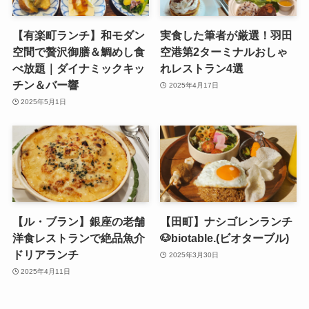
【有楽町ランチ】和モダン
実食した筆者が厳選！羽田
空間で贅沢御膳＆鯛めし食
空港第2ターミナルおしゃ
べ放題｜ダイナミックキッ
れレストラン4選
チン＆バー響
2025年4月17日
2025年5月1日
【ル・ブラン】銀座の老舗
【田町】ナシゴレンランチ
洋食レストランで絶品魚介
🐶biotable.(ビオターブル)
ドリアランチ
2025年3月30日
2025年4月11日