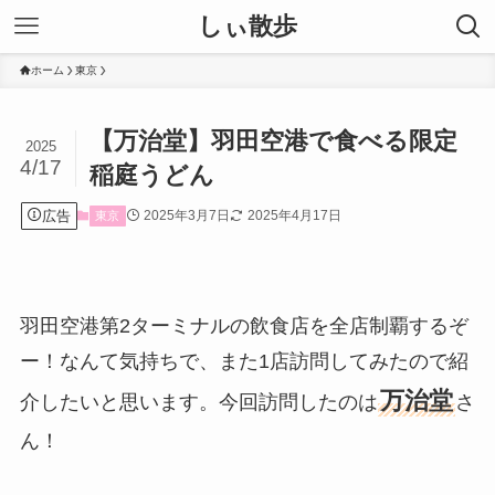
しぃ散歩
ホーム
東京
【万治堂】羽田空港で食べる限定
2025
4/17
稲庭うどん
広告
2025年3月7日
2025年4月17日
東京
羽田空港第2ターミナルの飲食店を全店制覇するぞ
ー！なんて気持ちで、また1店訪問してみたので紹
万治堂
介したいと思います。今回訪問したのは
さ
ん！