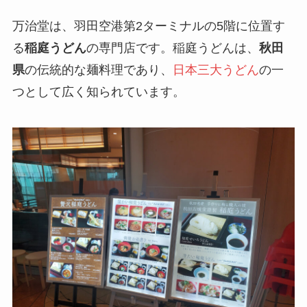
万治堂は、羽田空港第2ターミナルの5階に位置す
る
稲庭うどん
の専門店です。稲庭うどんは、
秋田
県
の伝統的な麺料理であり、
日本三大うどん
の一
つとして広く知られています。